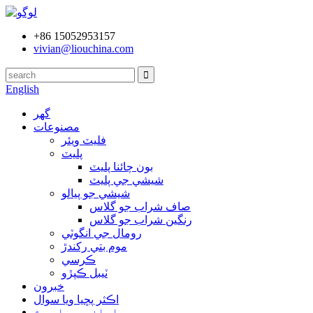
+86 15052953157
vivian@liouchina.com
English
گھر
مصنوعات
فليٽ ويئر
پليٽ
بون چائنا پليٽ
شيشي جي پليٽ
شيشي جو پيالو
صاف شراب جو گلاس
رنگين شراب جو گلاس
رومال جي انگوٽي
موم بتي رکندڙ
ڪرسي
ٽيبل ڪپڙو
خبرون
اڪثر پڇيا ويا سوال
اسان جي باري ۾