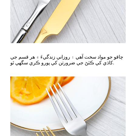
چاقو جو مواد سخت آهي ۽ روزاني زندگيءَ ۾ هر قسم جي
کاڌي کي ڪٽڻ جي ضرورتن کي پورو ڪري سگهي ٿو.