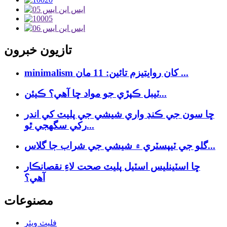
تازيون خبرون
minimalism کان روايتيزم تائين: 11 مان ...
ٽيبل ڪپڙي جو مواد ڇا آهي؟ ڪيئن...
ڇا سون جي ڪنڊ واري شيشي جي پليٽ کي اندر
رکي سگهجي ٿو...
گلو جي ٽيپسٽري ۾ شيشي جي شراب جا گلاس...
ڇا اسٽينلیس اسٽيل پليٽ صحت لاءِ نقصانڪار
آهي؟
مصنوعات
فليٽ ويئر