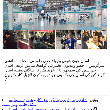
اسان جون شيون پڻ باقاعدي طور تي مختلف نمائشي
سرگرمين ۾ حصو وٺنديون. ڪيترائي گراهڪ نمائش ذريعي اسان
جي شين کي سمجهن ٿا ۽ خريد ڪن ٿا. ساڳئي وقت، اسان
گراهڪن کي اسان جي ڪمپني جو دورو ڪرڻ لاءِ ڀليڪار ڪريون
ٿا.
پوئين:
شادي جي پارٽي جي گهر لاءِ ڪارو هيمرڊ اسٽينلیس
اسٽيل فليٽ ويئر سيٽ
اڳيون:
هٿ سان ٺهيل سون جي مسدس اسٽينلیس اسٽيل