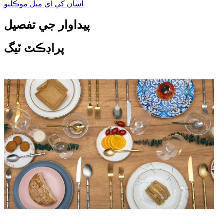
اسان کي اي ميل موڪليو
پيداوار جي تفصيل
پراڊڪٽ ٽيگ