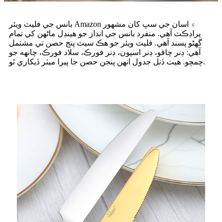
بانس جي فليٽ ويئر Amazon ۾ اسان جي سڀ کان مشهور
پراڊڪٽ آهي. منفرد بانس جي انداز جو هينڊل ماڻهن کي تمام
گهڻو پسند آهي. فليٽ ويئر جو هڪ سيٽ پنج حصن تي مشتمل
آهي: ڊنر چاقو، ڊنر اسپون، ڊنر فورڪ، سلاد فورڪ، چانهه جو
چمچو. هيٺ ڏنل جدول انهن پنجن حصن جا پيرا ميٽر ڏيکاري ٿو.