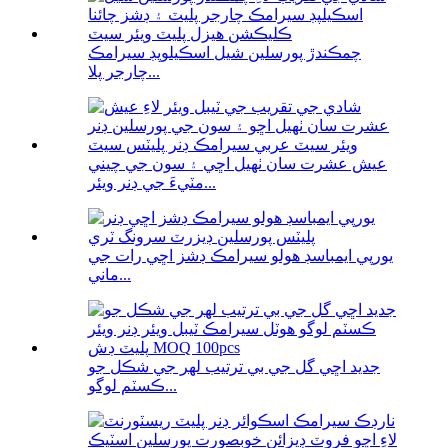
چمڪندڙ پورسلين شيل اسڪيلوپڊ سيرامڪ
چارجر پلا...
عيش عشرت سان ٺهيل اڇي ۽ سون جي چيني
مٽيءَ جي ڊنر ويئر...
يورپي ايمباسڊ هولو سيرامڪ ڊشز اڇي رات جي
ماني...
جديد اڇي گل جي بي ترتيب لهر جي شڪل جو
ڪسٽم لوگو...