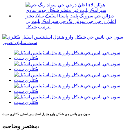
اعليٰ درجي جي سولڊ رنگ جي سيرامڪ پليٽ بي
ترتيب شڪل...
سون جي بانس جي شڪل وارو هينڊل اسٽينلیس اسٽيل ڪٽلري سيٽ
مختصر وضاحت: