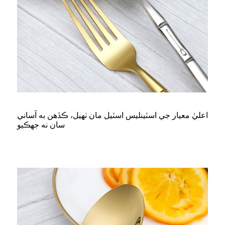
اعليٰ معيار جي اسٽينلیس اسٽيل مان ٺهيل، ڪڏهن به آساني
سان نه جهڪيو