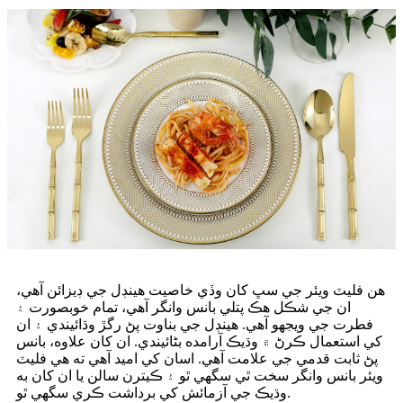
هن فليٽ ويئر جي سڀ کان وڏي خاصيت هينڊل جي ڊيزائن آهي،
ان جي شڪل هڪ پتلي بانس وانگر آهي، تمام خوبصورت ۽
فطرت جي ويجهو آهي. هينڊل جي بناوت پڻ رگڙ وڌائيندي ۽ ان
کي استعمال ڪرڻ ۾ وڌيڪ آرامده بڻائيندي. ان کان علاوه، بانس
پڻ ثابت قدمي جي علامت آهي. اسان کي اميد آهي ته هي فليٽ
ويئر بانس وانگر سخت ٿي سگهي ٿو ۽ ڪيترن سالن يا ان کان به
وڌيڪ جي آزمائش کي برداشت ڪري سگهي ٿو.