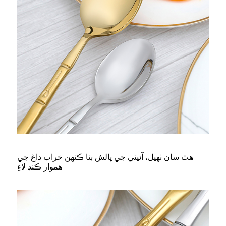
هٿ سان ٺهيل، آئيني جي پالش بنا ڪنهن خراب داغ جي
هموار ڪنڊ لاءِ