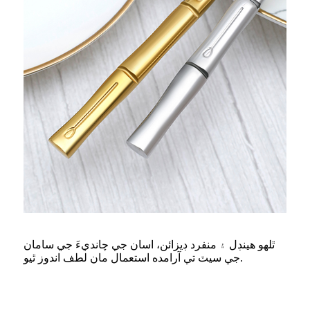
ٿلهو هينڊل ۽ منفرد ڊيزائن، اسان جي چانديءَ جي سامان
جي سيٽ تي آرامده استعمال مان لطف اندوز ٿيو.