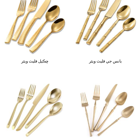
بانس جي فليٽ ويئر
ڇڪيل فليٽ ويئر