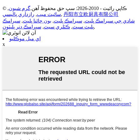
© ڪاپي رائيٽ - 2010-2026: سڀ حق محفوظ آهن.
گرم شيون
,
丹阳市立欧厨具有限公司
,
سائيٽ ميپ
,
رازداري پاليسي
شادي جي سيرامڪ پليٽ
,
سيرامڪ پليٽ
,
بون چائنا پليٽ
,
سيرامڪ
,
پليٽ سيٽ
,
ڪٽلري سيٽ
,
سيرامڪ ڊنر پليٽون
اي ميل موڪليو
x