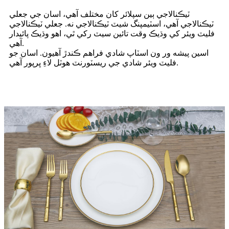
ٽيڪنالاجي ٻين سپلائر کان مختلف آهي، اسان جي جعلي
ٽيڪنالاجي آهي، اسٽيمپنگ شيٽ ٽيڪنالاجي نه. جعلي ٽيڪنالاجي
فليٽ ويئر کي وڌيڪ وقت تائين سيٽ رکي ٿي، اهو وڌيڪ پائيدار
آهي.
اسين پيشه ور ون اسٽاپ شادي فراهم ڪندڙ آهيون. اسان جو
فليٽ ويئر شادي جي ريسٽورنٽ هوٽل لاءِ ڀرپور آهي.