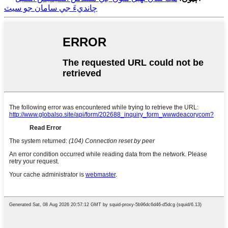
چانديءَ جي سامان جو سيٽ