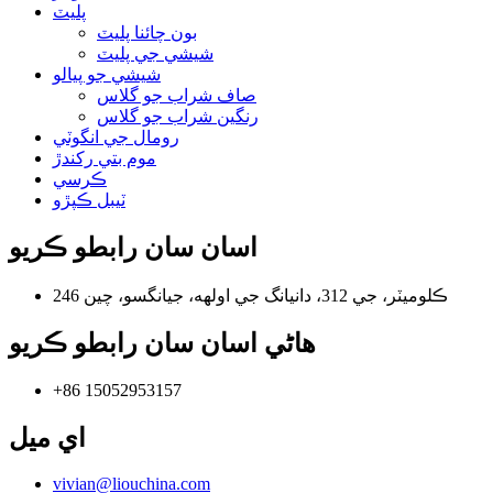
پليٽ
بون چائنا پليٽ
شيشي جي پليٽ
شيشي جو پيالو
صاف شراب جو گلاس
رنگين شراب جو گلاس
رومال جي انگوٽي
موم بتي رکندڙ
ڪرسي
ٽيبل ڪپڙو
اسان سان رابطو ڪريو
246 ڪلوميٽر، جي 312، دانيانگ جي اولهه، جيانگسو، چين
هاڻي اسان سان رابطو ڪريو
+86 15052953157
اي ميل
vivian@liouchina.com