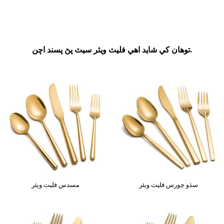
توهان کي شايد اهي فليٽ ويئر سيٽ پڻ پسند اچن.
سڌو چورس فليٽ ويئر
مسدس فليٽ ويئر