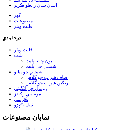
اسان سان رابطو ڪريو
گھر
مصنوعات
فليٽ ويئر
درجا بندي
فليٽ ويئر
پليٽ
بون چائنا پليٽ
شيشي جي پليٽ
شيشي جو پيالو
صاف شراب جو گلاس
رنگين شراب جو گلاس
رومال جي انگوٽي
موم بتي رکندڙ
ڪرسي
ٽيبل ڪپڙو
نمايان مصنوعات