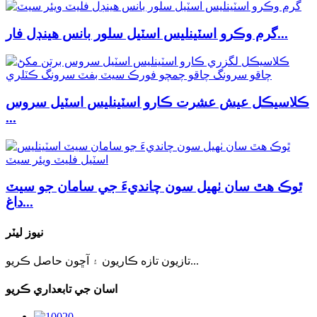
گرم وڪرو اسٽينلیس اسٽيل سلور بانس هينڊل فار...
ڪلاسيڪل عيش عشرت ڪارو اسٽينلیس اسٽيل سروس
...
ٿوڪ هٿ سان ٺهيل سون چانديءَ جي سامان جو سيٽ
داغ...
نيوز ليٽر
تازيون تازه ڪاريون ۽ آڇون حاصل ڪريو...
اسان جي تابعداري ڪريو