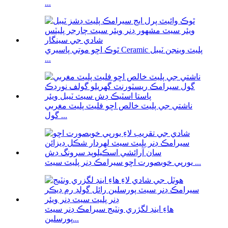
...
ٿوڪ اڇو موتي پاسيري Ceramic پليٽ وينجن ٽيبل
...
ناشتي جي پليٽ خالص اڇو فليٽ پليٽ مغربي
گول ...
يورپي خوبصورت اڇو سيرامڪ ڊنر پليٽ سيٽ ...
هاءِ اينڊ لگژري ونٽيج سيرامڪ ڊنر سيٽ
پورسلين...