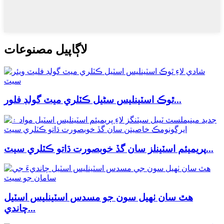
لاڳاپيل مصنوعات
ٿوڪ اسٽينلیس سٹیل ڪٽلري ميٽ گولڊ فلور...
پريميئم اسٽينلز سان گڏ خوبصورت ڌاتو ڪٽلري سيٽ...
هٿ سان ٺهيل سون جو مسدس اسٽينلیس اسٽيل
چاندي...