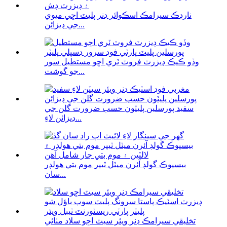
نارڊڪ سيرامڪ اسڪوائر ڊنر پليٽ اڇي ميوي
جي ڊيزائن...
وڏو ڪيڪ ڊيزرٽ فروٽ ٽري اڇو مستطيل سور
جو گوشت...
سفيد پورسلين پليٽون حسب ضرورت گلن جي
ڊيزائن لاءِ...
بيسپوڪ گولڊ آئرن ميٽل ٽيپر موم بتي هولڊر
سان...
تخليقي سيرامڪ ڊنر ويئر سيٽ اڇو سلاد مٺائي