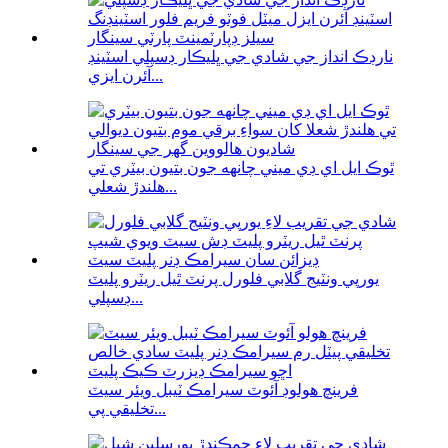
نارڊڪ انداز جي شادي جي ڀليڪار ڊسپلي اسٽينڊ
آئرن ايزي...
ٿوڪ ايل اي ڊي ميني چانهه جون بتيون بيٽري تي
هلندڙ شعلي...
يورپي ونٽيج گلابي فلورل پرنٽ ٿيل ريٽرو پليٽ
ڊسپلي...
فرينچ هولوڊ آئوٽ سيرامڪ ٽيبل ويئر سيٽ
تخليقي پي...