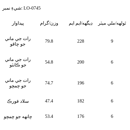
شيءِ نمبر: LO-0745
ٿولهه/ملي ميٽر
ڊيگهه/ايم ايم
وزن/گرام
پيداوار
رات جي ماني
79.8
228
9
جو چاقو
رات جي ماني
54.8
200
6
جو ڪانٽو
رات جي ماني
74.7
196
6
جو چمچو
47.4
182
6
سلاد فورڪ
53.4
176
6
چانهه جو چمچو